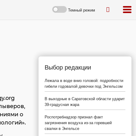
Темный режим
Выбор редакции
Лежала в воде вниз головой: подробности
гибели годовалой девочки под Энгельсом
y.org
В выходные в Саратовской области ударит
39-градусная жара
лыверов,
ениями о
Роспотребнадзор признал факт
нологий».
загрязнения воздуха из-за горевшей
свалки в Энгельсе
у