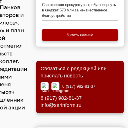
Саратовская прокуратура требует вернуть
 Панков
в бюджет 570 млн за некачественное
аторов и
благоустройство
илось».
» и план
Читать больше
ой
 отметил
льств
коллег.
Связаться с редакцией или
кредитации
прислать новость
ними
меня
8 (917) 982-81-37
тысяч
8 (917) 982-81-37
ышленник
info@sarinform.ru
ной акции