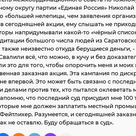
ному округу партии «Единая Россия» Николай
то «большей нелепицы, чем заявления организ
в сегодняшней акции, ему слышать не приход
торы напридумывали какой-то «чёрный список
едитации большого числа людей из Саратовск
а также неизвестно откуда берущиеся деньги, -
 Свалили всё, что можно, в кучу и без доказате
и это для того, чтобы опорочить меня и моих 
венная заказная акция. Эта кампания по дис
не впервой. Это может быть связано с послед
 делами против тех, кто пытался оклеветать 
апомню, что последний суд присудил мне 100 
которые мне должен заплатить местный пром
Фейтлихер. Разумеется, и сегодняшней заказ
так не оставлю. Буду обращаться в суд».