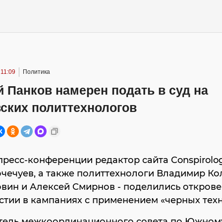
 11:09
Политика
 Панков намерен подать в суд на
ских политтехнологов
пресс-конференции редактор сайта Conspirolog
чечуев, а также политтехнологи Владимир Ко
вин и Алексей Смирнов - поделились откров
стии в кампаниях с применением «черных тех
тель межкоординационного совета по Южном