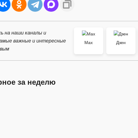
ь на наши каналы и
самые важные и интересные
Max
Дзен
рвым
рное за неделю