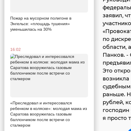
федераль
заявил, ч
Пожар на мусорном полигоне в
участнико
Энгельсе: «площадь тушения»
уменьшилась на 30%
«Провока
по дискр
области, 
16:02
Панков. -
предъявил
Это откро
возникла 
судебными
раньше. Н
рублей, 
«Преследовал и интересовался
ребенком в коляске»: молодая мама из
господин 
Саратова вооружилась газовым
я просто 
баллончиком после встречи со
сталкером