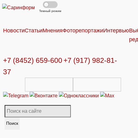
Темный режим
Новости
Статьи
Мнения
Фоторепортажи
Интервью
Вы
ре
+7 (8452) 659-600
+7 (917) 982-81-
37
Поиск