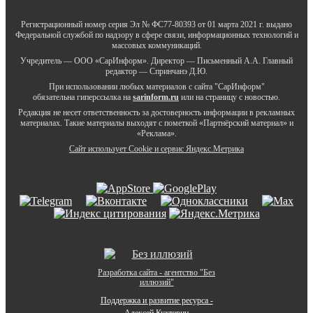
Регистрационный номер серия Эл № ФС77-80393 от 01 марта 2021 г. выдано
Федеральной службой по надзору в сфере связи, информационных технологий и
массовых коммуникаций.
Учредитель — ООО «СарИнформ». Директор — Письменный А.А. Главный
редактор — Спринчанэ Д.Ю.
При использовании любых материалов с сайта "СарИнформ"
обязательна гиперссылка на
sarinform.ru
или на страницу с новостью.
Редакция не несет ответственность за достоверность информации в рекламных
материалах. Такие материалы выходят с пометкой «Партнёрский материал» и
«Реклама».
Сайт использует Cookie и сервиc Яндекс.Метрика
Разработка сайта - агентство "Без
иллюзий"
Поддержка и развитие ресурса -
Алексей Кухтерин