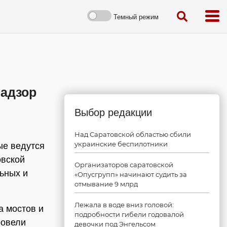
Темный режим
надзор
Выбор редакции
Над Саратовской областью сбили
украинские беспилотники
ые ведутся
овской
Организаторов саратовской
ьных и
«Опусгрупп» начинают судить за
отмывание 9 млрд
Лежала в воде вниз головой:
а мостов и
подробности гибели годовалой
ровели
девочки под Энгельсом