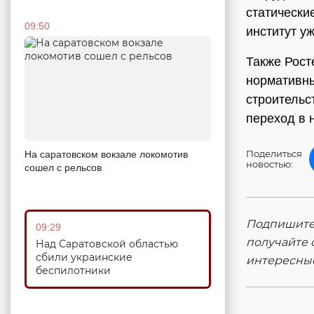
статически
09:50
институт у
Также Рост
нормативны
строительс
переход в 
Поделиться
На саратовском вокзале локомотив
новостью:
сошел с рельсов
Подпишитес
09:29
получайте 
Над Саратовской областью
сбили украинские
интересны
беспилотники