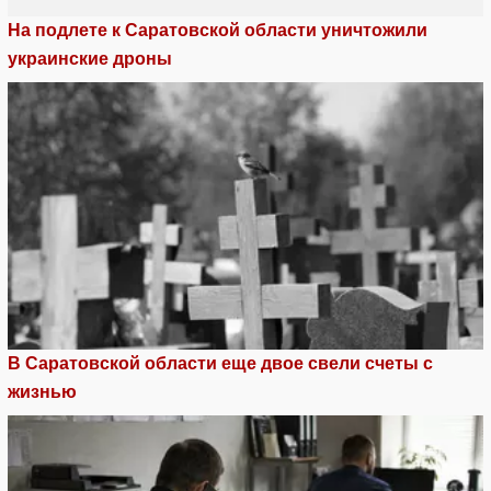
На подлете к Саратовской области уничтожили
украинские дроны
В Саратовской области еще двое свели счеты с
жизнью