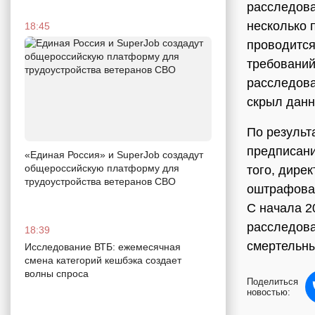
расследова
несколько 
18:45
проводится
требований
расследова
скрыл данн
По результ
предписани
«Единая Россия» и SuperJob создадут
общероссийскую платформу для
того, дире
трудоустройства ветеранов СВО
оштрафован
С начала 2
расследован
18:39
смертельны
Исследование ВТБ: ежемесячная
смена категорий кешбэка создает
волны спроса
Поделиться
новостью: