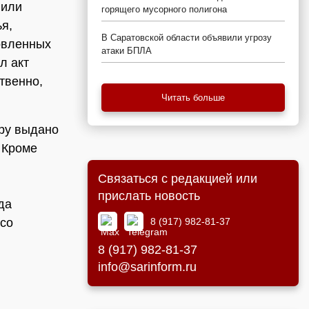
 или
горящего мусорного полигона
я,
В Саратовской области объявили угрозу
новленных
атаки БПЛА
л акт
твенно,
Читать больше
ру выдано
 Кроме
Связаться с редакцией или
прислать новость
да
8 (917) 982-81-37
 со
8 (917) 982-81-37
info@sarinform.ru