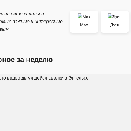
ь на наши каналы и
самые важные и интересные
Max
Дзен
рвым
рное за неделю