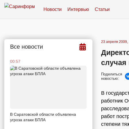
Новости
Интервью
Статьи
23 апреля 2009, 
Все новости
Директ
случая 
00:57
Поделиться
новостью:
В государс
работник О
расследова
В Саратовской области объявлена
работ пост
угроза атаки БПЛА
степени тя