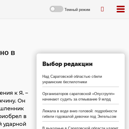
Темный режим
но в
Выбор редакции
Над Саратовской областью сбили
украинские беспилотники
ния к Я. –
Организаторов саратовской «Опусгрупп»
начинают судить за отмывание 9 млрд
жчину. Он
ышленник
Лежала в воде вниз головой: подробности
риобрел в
гибели годовалой девочки под Энгельсом
й ударной
В выходные в Саратовской области ударит