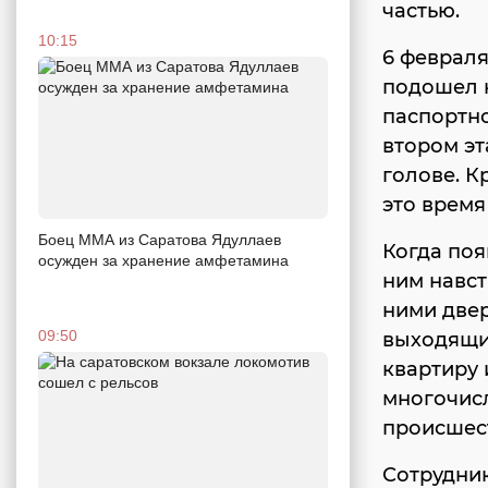
частью.
10:15
6 февраля
подошел к
паспортно
втором эт
голове. 
это время
Боец ММА из Саратова Ядуллаев
Когда по
осужден за хранение амфетамина
ним навст
ними двер
09:50
выходящий
квартиру 
многочисл
происшес
Сотрудник