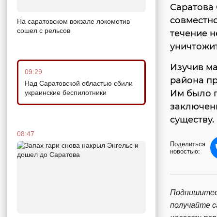
Саратова 
совместн
На саратовском вокзале локомотив
сошел с рельсов
течение н
уничтожит
Изучив ма
09:29
района пр
Над Саратовской областью сбили
Им было 
украинские беспилотники
заключени
существу.
08:47
Поделиться
новостью:
Подпишитес
получайте 