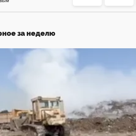
рвым
рное за неделю