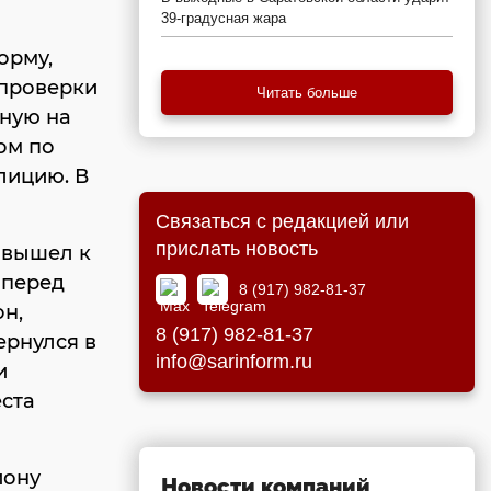
39-градусная жара
орму,
 проверки
Читать больше
нную на
ом по
лицию. В
Связаться с редакцией или
прислать новость
 вышел к
 перед
8 (917) 982-81-37
он,
8 (917) 982-81-37
ернулся в
info@sarinform.ru
и
еста
йону
Новости компаний