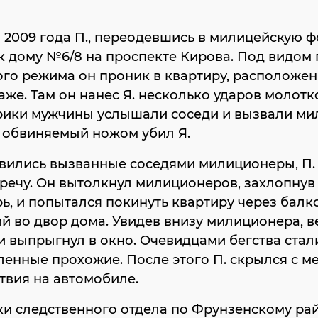
 2009 года П., переодевшись в милицейскую ф
 дому №6/8 на проспекте Кирова. Под видом
го режима он проник в квартиру, расположе
аже. Там он нанес Я. несколько ударов молотк
Крики мужчины услышали соседи и вызвали ми
 обвиняемый ножом убил Я.
явились вызванные соседями милиционеры, П.
речу. Он вытолкнул милиционеров, захлопнув
ь, и попытался покинуть квартиру через балк
 во двор дома. Увидев внизу милиционера, в
и выпрыгнул в окно. Очевидцами бегства стал
енные прохожие. После этого П. скрылся с м
твия на автомобиле.
и следственного отдела по Фрунзенскому ра