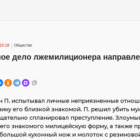
15:18
Общество
ное дело лжемилиционера направле
 П. испытывал личные неприязненные отноше
ику его близкой знакомой. П. решил убить му
тщательно спланировал преступление. Злоум
оего знакомого милицейскую форму, а также п
 большой кухонный нож и молоток с резиново