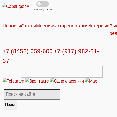
Темный режим
Новости
Статьи
Мнения
Фоторепортажи
Интервью
Вы
ре
+7 (8452) 659-600
+7 (917) 982-81-
37
Поиск