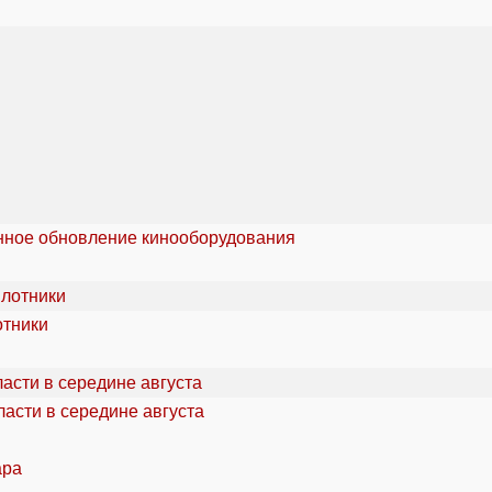
онное обновление кинооборудования
отники
асти в середине августа
ара