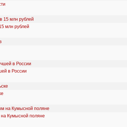
сти
15 млн рублей
шей в России
ке
 на Кумысной поляне