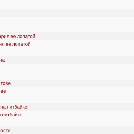
ил ее лопатой
ове
а питбайке