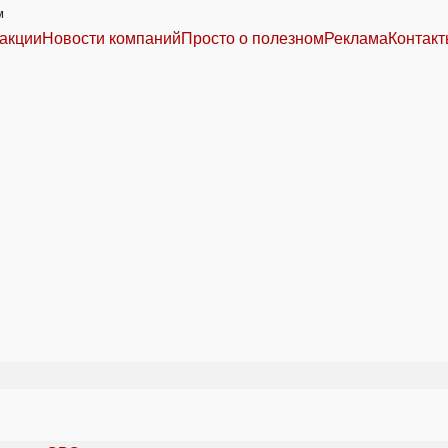
м
акции
Новости компаний
Просто о полезном
Реклама
Контак