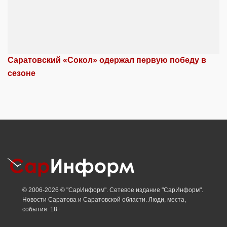
Саратовский «Сокол» одержал первую победу в
сезоне
© 2006-2026 © "СарИнформ". Сетевое издание "СарИнформ".
Новости Саратова и Саратовской области. Люди, места,
события. 18+