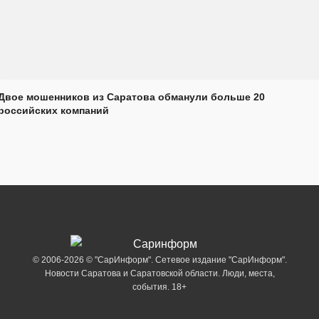
Двое мошенников из Саратова обманули больше 20
российских компаний
© 2006-2026 © "СарИнформ". Сетевое издание "СарИнформ".
Новости Саратова и Саратовской области. Люди, места,
события. 18+