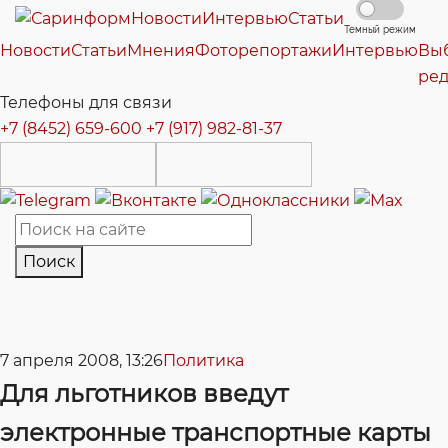
Новости
Интервью
Статьи
Темный режим
Новости
Статьи
Мнения
Фоторепортажи
Интервью
Вы
ре
Телефоны для связи
+7 (8452) 659-600
+7 (917) 982-81-37
Поиск
7 апреля 2008, 13:26
Политика
Для льготников введут
электронные транспортные карты