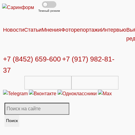
Темный режим
Новости
Статьи
Мнения
Фоторепортажи
Интервью
Вы
ре
+7 (8452) 659-600
+7 (917) 982-81-
37
Поиск