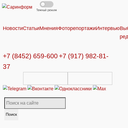
Темный режим
Новости
Статьи
Мнения
Фоторепортажи
Интервью
Вы
ре
+7 (8452) 659-600
+7 (917) 982-81-
37
Поиск