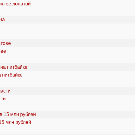
ил ее лопатой
ове
а питбайке
сти
15 млн рублей