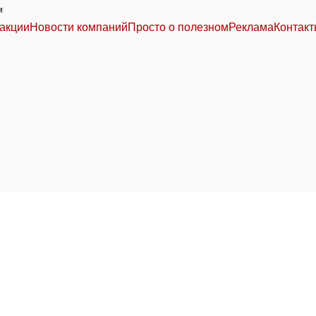
м
акции
Новости компаний
Просто о полезном
Реклама
Контак