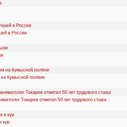
шей в России
ке
 на Кумысной поляне
ниматолог Токарев отметил 50 лет трудового стажа
и кур