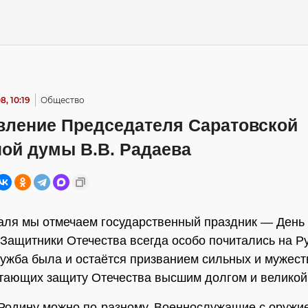
, 10:19
Общество
вление Председателя Саратовской
ной думы В.В. Радаева
аля мы отмечаем государственный праздник — День
 Защитники Отечества всегда особо почитались на Ру
ужба была и остаётся призванием сильных и мужес
тающих защиту Отечества высшим долгом и великой
одину можно по-разному. Военнослужащие с оружие