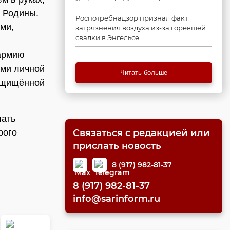
й Родины.
Роспотребнадзор признал факт
ми,
загрязнения воздуха из-за горевшей
свалки в Энгельсе
армию
ами личной
Читать больше
защищённой
лать
рого
Связаться с редакцией или
прислать новость
8 (917) 982-81-37
8 (917) 982-81-37
info@sarinform.ru