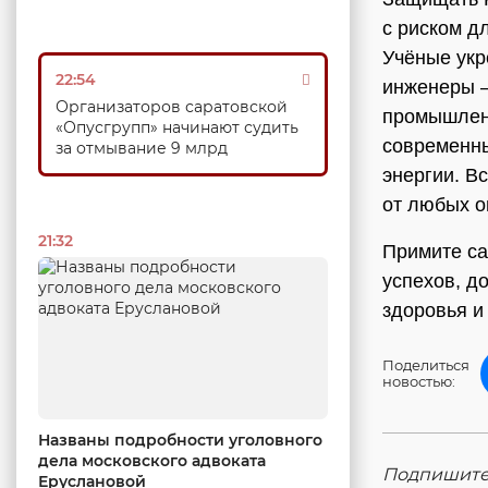
с риском д
Учёные укр
22:54
инженеры —
Организаторов саратовской
промышлен
«Опусгрупп» начинают судить
современны
за отмывание 9 млрд
энергии. В
от любых о
21:32
Примите са
успехов, д
здоровья и
Поделиться
новостью:
Названы подробности уголовного
дела московского адвоката
Подпишитес
Еруслановой