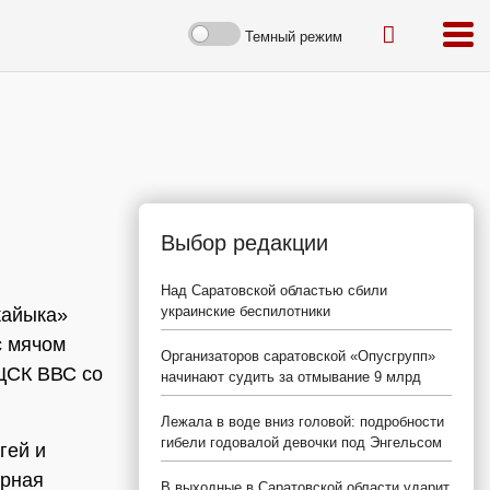
Темный режим
Выбор редакции
Над Саратовской областью сбили
украинские беспилотники
жайыка»
с мячом
Организаторов саратовской «Опусгрупп»
 ЦСК ВВС со
начинают судить за отмывание 9 млрд
Лежала в воде вниз головой: подробности
гибели годовалой девочки под Энгельсом
гей и
орная
В выходные в Саратовской области ударит