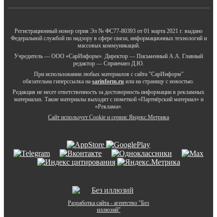
Регистрационный номер серия Эл № ФС77-80393 от 01 марта 2021 г. выдано
Федеральной службой по надзору в сфере связи, информационных технологий и
массовых коммуникаций.
Учредитель — ООО «СарИнформ». Директор — Письменный А.А. Главный
редактор — Спринчанэ Д.Ю.
При использовании любых материалов с сайта "СарИнформ"
обязательна гиперссылка на
sarinform.ru
или на страницу с новостью.
Редакция не несет ответственность за достоверность информации в рекламных
материалах. Такие материалы выходят с пометкой «Партнёрский материал» и
«Реклама».
Сайт использует Cookie и сервиc Яндекс.Метрика
Разработка сайта - агентство "Без
иллюзий"