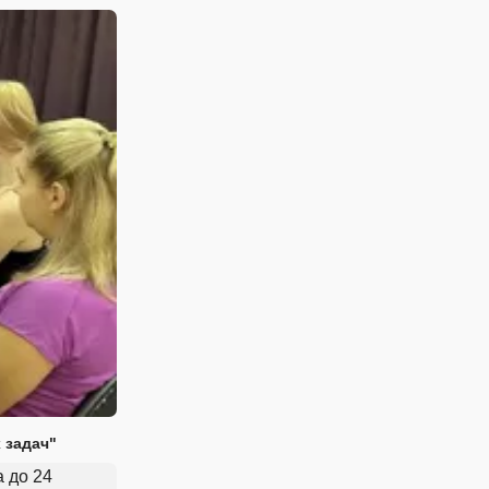
 задач"