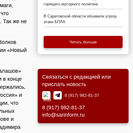
горящего мусорного полигона
маги,
 что
В Саратовской области объявили угрозу
 Так же не
атаки БПЛА
Волков
Читать больше
фии «Новый
Балашов»
Связаться с редакцией или
 в конце
прислать новость
держались,
Россия» и
8 (917) 982-81-37
ии, что
8 (917) 982-81-37
ельных
info@sarinform.ru
шове и
ладимира