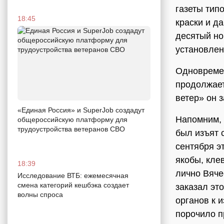
газеты тип
18:45
краски и д
десятый но
установлен
Одновремен
продолжает
ветер» он 
«Единая Россия» и SuperJob создадут
Напомним, 
общероссийскую платформу для
трудоустройства ветеранов СВО
был изъят 
сентября э
якобы, кле
18:39
лично Вяче
Исследование ВТБ: ежемесячная
смена категорий кешбэка создает
заказал эт
волны спроса
органов к 
порочило п