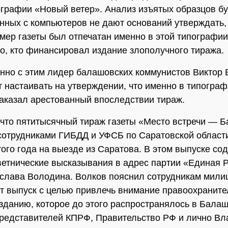
ографии «Новый ветер». Анализ изъятых образцов бу
анных с компьютеров не дают оснований утверждать,
мер газеты был отпечатан именно в этой типографии.
о, кто финансировал издание злополучного тиража.
но с этим лидер балашовских коммунистов Виктор 
 настаивать на утверждении, что именно в типогра
заказал арестованный впоследствии тираж.
что пятитысячный тираж газеты «Место встречи — 
сотрудниками ГИБДД и УФСБ по Саратовской области
того года на выезде из Саратова. В этом выпуске со
ветнические высказывания в адрес партии «Единая 
слава Володина. Волков пояснил сотрудникам милиц
от выпуск с целью привлечь внимание правоохранит
изданию, которое до этого распространялось в Бала
редставителей КПРФ, Правительство РФ и лично В