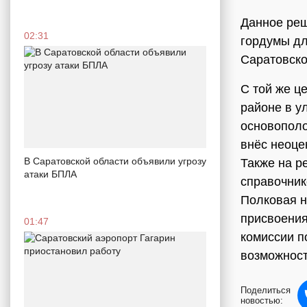
Данное реш
02:31
гордумы д
Саратовско
С той же ц
районе в у
основополо
внёс неоце
В Саратовской области объявили угрозу
Также на р
атаки БПЛА
справочник
Полковая н
присвоения
01:47
комиссии п
возможност
Поделиться
новостью: