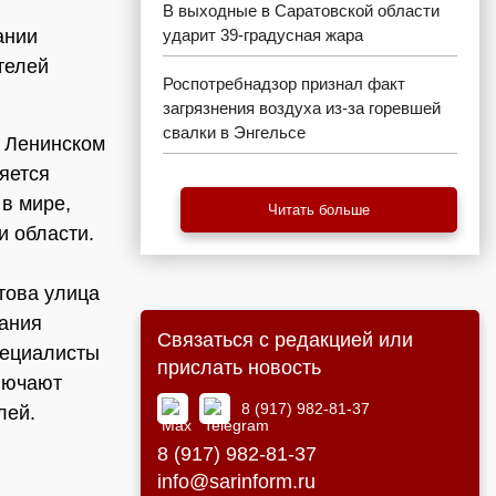
В выходные в Саратовской области
ании
ударит 39-градусная жара
телей
Роспотребнадзор признал факт
загрязнения воздуха из-за горевшей
свалки в Энгельсе
в Ленинском
яется
в мире,
Читать больше
и области.
в
това улица
вания
Связаться с редакцией или
пециалисты
прислать новость
лючают
8 (917) 982-81-37
лей.
8 (917) 982-81-37
info@sarinform.ru