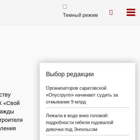
Темный режим
Выбор редакции
Организаторов саратовской
ству
«Опусгрупп» начинают судить за
отмывание 9 млрд
К «Свой
важды
Лежала в воде вниз головой:
троителя
подробности гибели годовалой
еления
девочки под Энгельсом