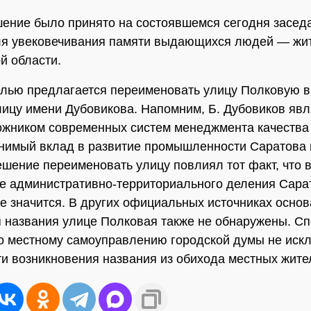
ение было принято на состоявшемся сегодня засед
ля увековечивания памяти выдающихся людей — жи
й области.
елью предлагается переименовать улицу Полковую 
лицу имени Дубовикова. Напомним, Б. Дубовиков явл
жником современных систем менеджмента качества 
нимый вклад в развитие промышленности Саратова 
ешение переименовать улицу повлиял тот факт, что 
е административно-территориального деления Сара
е значится. В других официальных источниках осно
 названия улице Полковая также не обнаружены. С
о местному самоуправлению городской думы не иск
и возникновения названия из обихода местных жите