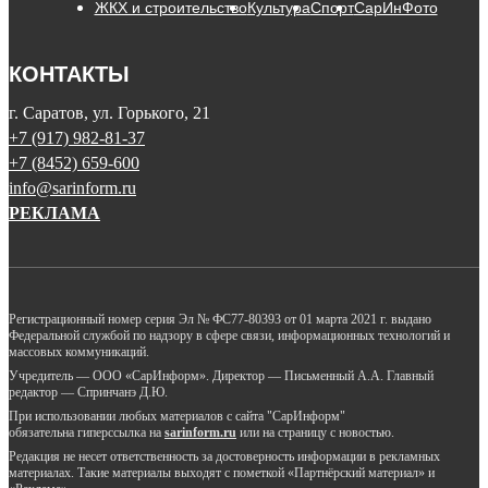
ЖКХ и строительство
Культура
Спорт
СарИнФото
КОНТАКТЫ
г. Саратов, ул. Горького, 21
+7 (917) 982-81-37
+7 (8452) 659-600
info@sarinform.ru
РЕКЛАМА
Регистрационный номер серия Эл № ФС77-80393 от 01 марта 2021 г. выдано
Федеральной службой по надзору в сфере связи, информационных технологий и
массовых коммуникаций.
Учредитель — ООО «СарИнформ». Директор — Письменный А.А. Главный
редактор — Спринчанэ Д.Ю.
При использовании любых материалов с сайта "СарИнформ"
обязательна гиперссылка на
sarinform.ru
или на страницу с новостью.
Редакция не несет ответственность за достоверность информации в рекламных
материалах. Такие материалы выходят с пометкой «Партнёрский материал» и