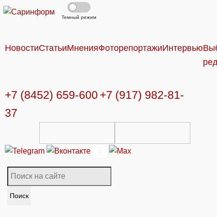
Темный режим
Новости
Статьи
Мнения
Фоторепортажи
Интервью
Вы
ре
+7 (8452) 659-600
+7 (917) 982-81-
37
Поиск