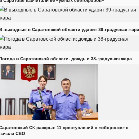
В Саратове насчитали 86 «умных светофоров»
В выходные в Саратовской области ударит 39-градусная жар
Погода в Саратовской области: дождь и 38-градусная жара
Саратовский СК раскрыл 11 преступлений в «оборонке» с
начала СВО