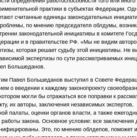
сти определения работоспособности того или иного 
рименительной практики в субъектах Федерации. Од
етают считанные единицы законодательных инициати
роблемы, по мнению председателя облдумы, возни
трении законодательной инициативы в комитете Гос
ерации и в правительстве РФ. «Мы не видим авторо
ртизы, которая решает судьбу этой инициативы. Не 
ависимой экспертизы по сути рассматриваемых ини
вел Большеданов.
этим Павел Большеданов выступил в Совете Федерац
ем о введении к каждому законопроекту своеобразн
 котором могли бы отражаться все поправки к рассм
кту, их авторы, заключения независимых экспертов,
ой палаты, оценки органов власти, а также ежегодн
 работы закона. Основное условие: все заключения
нифицированы. Это, по мнению облдепов, поможет 