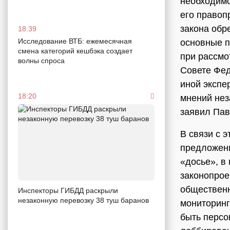
необходимо
его правоп
закона обр
18:39
Исследование ВТБ: ежемесячная
основные п
смена категорий кешбэка создает
при рассмо
волны спроса
Совете Фед
иной экспе
18:20
мнений нез
заявил Па
В связи с 
предложени
«досье», в
законопрое
общественн
Инспекторы ГИБДД раскрыли
незаконную перевозку 38 туш баранов
мониторинг
быть персо