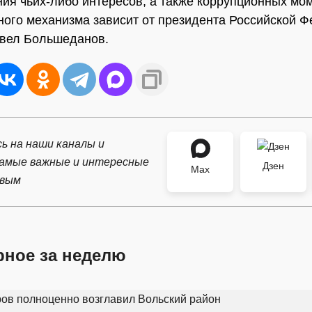
ия чьих-либо интересов, а также коррупционных мо
ного механизма зависит от президента Российской Ф
авел Большеданов.
ь на наши каналы и
самые важные и интересные
Дзен
Max
рвым
рное за неделю