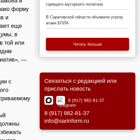
закона и
горящего мусорного полигона
нако форму
в и
В Саратовской области объявили угрозу
атаки БПЛА
кают еще
думы, в
в той или
Читать больше
видим
циатив», —
Связаться с редакцией или
ии с
прислать новость
ого
атриваемому
8 (917) 982-81-37
8 (917) 982-81-37
ый
info@sarinform.ru
 должны
избежать