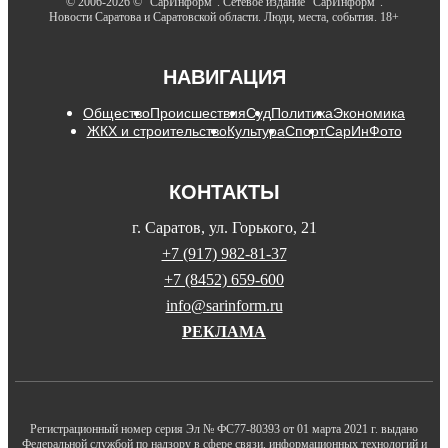
© 2006-2026 © "СарИнформ". Сетевое издание "СарИнформ".
Новости Саратова и Саратовской области. Люди, места, события. 18+
НАВИГАЦИЯ
Общество
Происшествия
Суд
Политика
Экономика
ЖКХ и строительство
Культура
Спорт
СарИнФото
КОНТАКТЫ
г. Саратов, ул. Горького, 21
+7 (917) 982-81-37
+7 (8452) 659-600
info@sarinform.ru
РЕКЛАМА
Регистрационный номер серия Эл № ФС77-80393 от 01 марта 2021 г. выдано
Федеральной службой по надзору в сфере связи, информационных технологий и