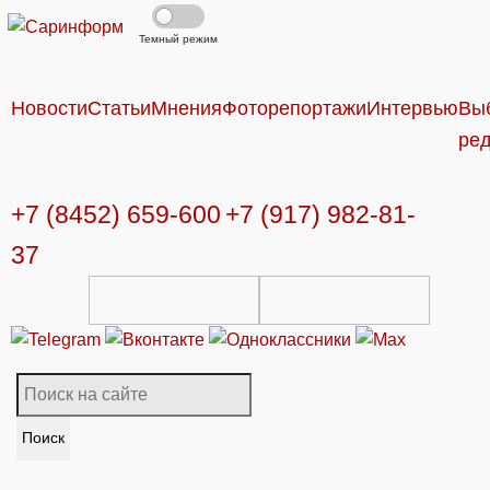
Темный режим
Новости
Статьи
Мнения
Фоторепортажи
Интервью
Вы
ре
+7 (8452) 659-600
+7 (917) 982-81-
37
Поиск