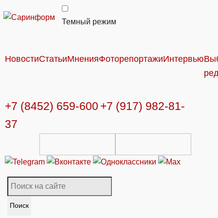
Темный режим
Новости
Статьи
Мнения
Фоторепортажи
Интервью
Вы
ре
+7 (8452) 659-600
+7 (917) 982-81-
37
Поиск