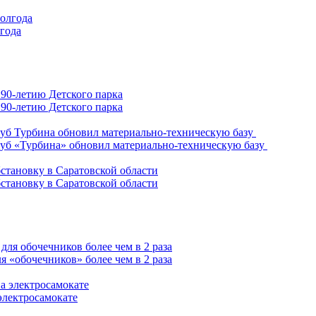
лгода
90-летию Детского парка
уб «Турбина» обновил материально-техническую базу
становку в Саратовской области
 «обочечников» более чем в 2 раза
электросамокате