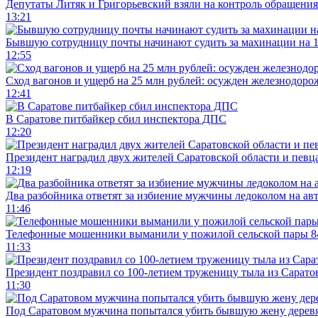
Депутаты Литяк и Григорьевский взяли на контроль обращения
13:21
Бывшую сотрудницу почты начинают судить за махинации на 1
12:55
Сход вагонов и ущерб на 25 млн рублей: осужден железнодор
12:41
В Саратове питбайкер сбил инспектора ДПС
12:20
Президент наградил двух жителей Саратовской области и певц
12:19
Два разбойника ответят за избиение мужчины ледоколом на ав
11:46
Телефонные мошенники выманили у пожилой сельской пары 8
11:33
Президент поздравил со 100-летием труженицу тыла из Сарато
11:30
Под Саратовом мужчина попытался убить бывшую жену дере