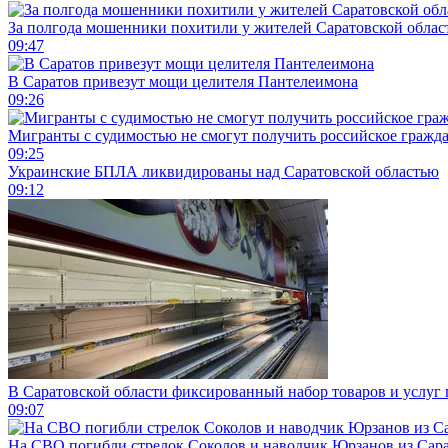
За полгода мошенники похитили у жителей Саратовской облас
09:47
В Саратов привезут мощи целителя Пантелеимона
09:26
Мигранты с судимостью не смогут получить российское гражд
09:25
Украинские БПЛА ликвидированы над Саратовской областью
09:12
В Саратовской области фиксированный набор товаров и услуг 
09:07
На СВО погибли стрелок Соколов и наводчик Юрзанов из Сара