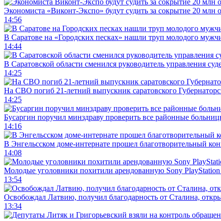
Экономиста «Виконт-Экспо» будут судить за сокрытие 20 млн 
14:56
В Саратове на «Городских песках» нашли труп молодого муж
14:44
В Саратовской области сменился руководитель управления суд
14:25
На СВО погиб 21-летний выпускник саратовского Губернаторс
14:25
Бусаргин поручил минздраву проверить все районные больниц
14:16
В Энгельсском доме-интернате прошел благотворительный ко
14:08
Молодые уголовники похитили арендованную Sony PlayStation
13:54
Освобождал Латвию, получил благодарность от Сталина, откры
13:34