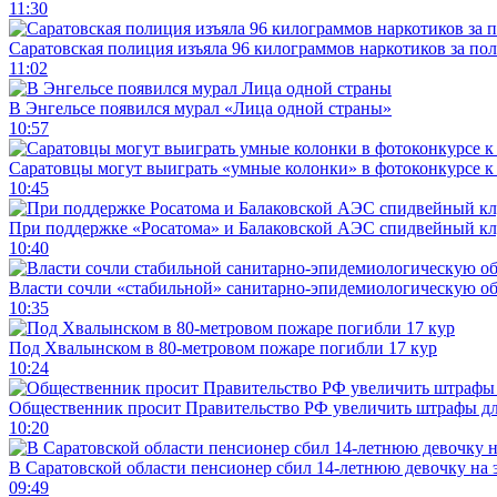
11:30
Саратовская полиция изъяла 96 килограммов наркотиков за по
11:02
В Энгельсе появился мурал «Лица одной страны»
10:57
Саратовцы могут выиграть «умные колонки» в фотоконкурсе к 
10:45
При поддержке «Росатома» и Балаковской АЭС спидвейный кл
10:40
Власти сочли «стабильной» санитарно-эпидемиологическую об
10:35
Под Хвалынском в 80-метровом пожаре погибли 17 кур
10:24
Общественник просит Правительство РФ увеличить штрафы для
10:20
В Саратовской области пенсионер сбил 14-летнюю девочку на 
09:49