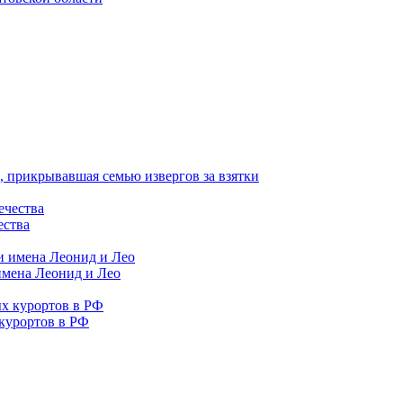
 прикрывавшая семью извергов за взятки
ества
имена Леонид и Лео
курортов в РФ