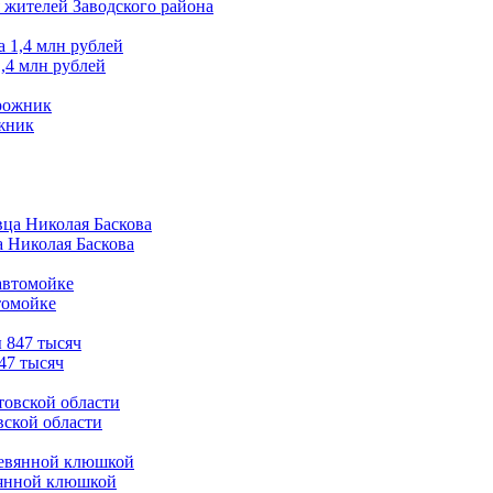
 жителей Заводского района
,4 млн рублей
ожник
а Николая Баскова
томойке
47 тысяч
вской области
вянной клюшкой