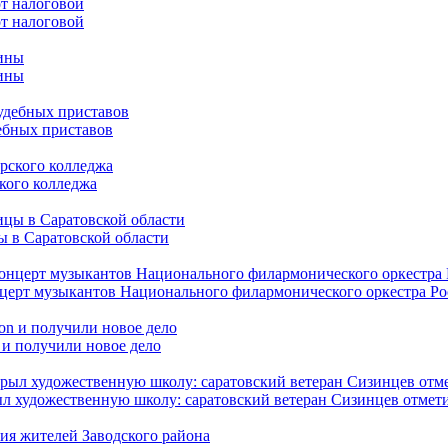
от налоговой
чины
ебных приставов
кого колледжа
ы в Саратовской области
нцерт музыкантов Национального филармонического оркестра Р
 и получили новое дело
л художественную школу: саратовский ветеран Сизинцев отмети