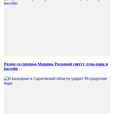
Рядом со сквером Марины Расковой снесут луна-парк и
бассейн