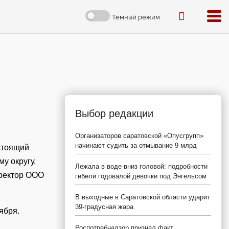
Темный режим
Выбор редакции
Организаторов саратовской «Опусгрупп»
начинают судить за отмывание 9 млрд
стоящий
у округу.
Лежала в воде вниз головой: подробности
иректор ООО
гибели годовалой девочки под Энгельсом
В выходные в Саратовской области ударит
39-градусная жара
ября.
Роспотребнадзор признал факт