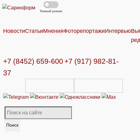
Темный режим
Новости
Статьи
Мнения
Фоторепортажи
Интервью
Вы
ре
+7 (8452) 659-600
+7 (917) 982-81-
37
Поиск