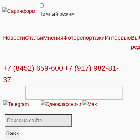
Темный режим
Новости
Статьи
Мнения
Фоторепортажи
Интервью
Вы
ре
+7 (8452) 659-600
+7 (917) 982-81-
37
Поиск