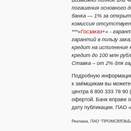
Возможно полное или ч
погашения основного д
банка — 1% за открыти
комиссия отсутствуе
***«
Госзаказ+
» - гаран
гарантий в пользу зак
кредит на исполнение 
кредит до 100 млн рубл
Ставка – от 2% для га
Подробную информацию 
к заёмщикам вы можете 
центра 8 800 333 78 90
офертой. Банк вправе о
дату публикации. ПАО 
Реклама, ПАО "ПРОМСВЯЗЬБА