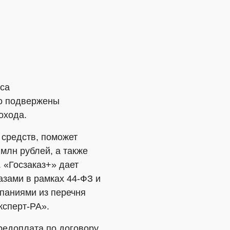
са
го подвержены
дохода.
 средств, поможет
 млн рублей, а также
 «Госзаказ+» дает
азами в рамках 44-ФЗ и
мпаниями из перечня
ксперт-РА».
редоплата по договору