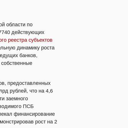
ой области по
77740 действующих
го реестра субъектов
ельную динамику роста
ведущих банков,
 собственные
ов, предоставленных
д рублей, что на 4,6
ти заемного
оводимого ПСБ
влекал финансирование
онстрировав рост на 2