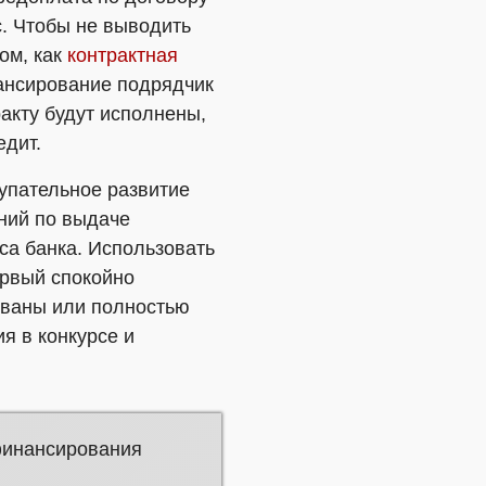
с. Чтобы не выводить
ом, как
контрактная
нансирование подрядчик
ракту будут исполнены,
едит.
упательное развитие
ний по выдаче
а банка. Использовать
ервый спокойно
ованы или полностью
я в конкурсе и
финансирования