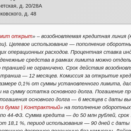
етская, д. 20/28А
ковского, д. 48
мит открыт
» – возобновляемая кредитная линия (
и). Целевое использование — пополнение оборотны
их операционных расходов. Процентная ставка ин
 денежные средства в рамках лимита можно отде
 траншей не ограничено. Срок действия возобновл
 транша — 12 месяцев. Комиссия за открытие кре
размере 0,1% от суммы установленного лимита, да
 на сумму остатка основного долга. Погашение п
погашения основного долга — 6 месяцев с даты вы
ез бумаг | Контрактный
» на пополнение оборотных
 по 44-ФЗ. Сумма кредита — до 50 млн рублей, срок
т 18,1 %, период использования — 90 дней с даты 