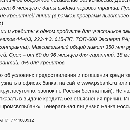
астичное досрочное погашение без комиссии. Дейс
олга 6 месяцев с даты выдачи первого транша. Пр
е кредитной линии (в рамках программ льготного
т).
тии и кредиты в одном продукте для участников зак
азчиков 44-ФЗ, 223-ФЗ, 615-ПП, ТОП-600 Эксперт РА
контракта). Максимальный общий лимит 350 млн ру
ей. Срок – от 60 до 96 месяцев для гарантий, 18 м
рантий, 9% для кредитов.
об условиях предоставления и погашения кредитов
узнать в офисах банка, на сайте www.psbank.ru или 
 (круглосуточно, звонок по России бесплатный). Не я
тказать в выдаче кредита без объяснения причин. 
«Промсвязьбанк». Генеральная лицензия Банка Росс
НК", 7744000912