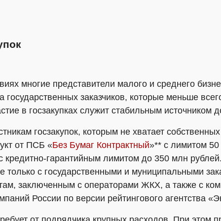
упок
виях многие представители малого и среднего бизне
а государственных заказчиков, которые меньше все
стие в госзакупках служит стабильным источником 
стникам госзакупок, которым не хватает собственных
укт от ПСБ «
Без Бумаг Контрактный
»** с лимитом 50
 с кредитно-гарантийным лимитом до 350 млн рублей.
е только с государственными и муниципальными зак
ктам, заключенным с операторами ЖКХ, а также с ко
паний России по версии рейтингового агентства «Э
ребует от подрядчика крупных расходов. При этом п