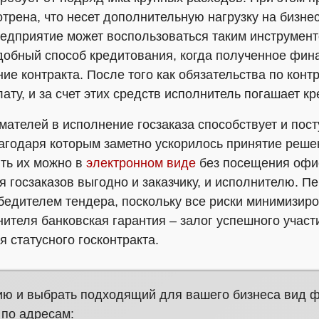
трена, что несет дополнительную нагрузку на бизне
редприятие может воспользоваться таким инструмент
удобный способ кредитования, когда полученное фи
ие контракта. После того как обязательства по конт
ату, и за счет этих средств исполнитель погашает кр
ателей в исполнение госзаказа способствует и пост
агодаря которым заметно ускорилось принятие реше
ить их можно в
электронном виде
без посещения офис
я госзаказов выгодно и заказчику, и исполнителю. П
обедителем тендера, поскольку все риски минимизир
нителя банковская гарантия – залог успешного участи
 статусного госконтракта.
ию и выбрать подходящий для вашего бизнеса вид 
 по адресам: