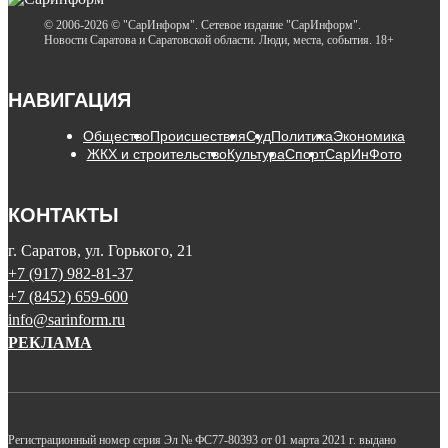
© 2006-2026 © "СарИнформ". Сетевое издание "СарИнформ".
Новости Саратова и Саратовской области. Люди, места, события. 18+
НАВИГАЦИЯ
Общество
Происшествия
Суд
Политика
Экономика
ЖКХ и строительство
Культура
Спорт
СарИнФото
КОНТАКТЫ
г. Саратов, ул. Горького, 21
+7 (917) 982-81-37
+7 (8452) 659-600
info@sarinform.ru
РЕКЛАМА
Регистрационный номер серия Эл № ФС77-80393 от 01 марта 2021 г. выдано