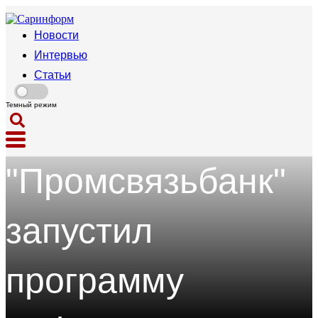
Новости
Интервью
Статьи
Темный режим
Статьи
"Промсвязьбанк"
запустил
программу