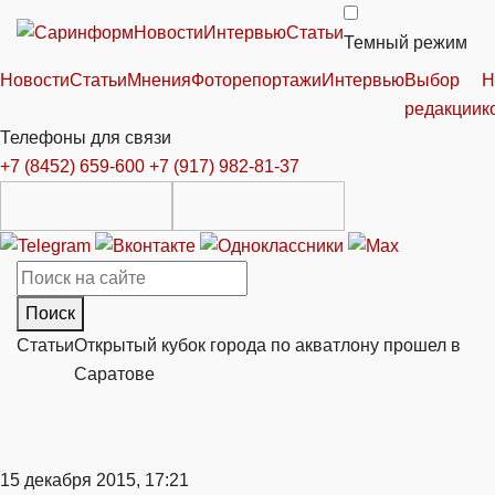
Новости
Интервью
Статьи
Темный режим
Новости
Статьи
Мнения
Фоторепортажи
Интервью
Выбор
Н
редакции
к
Телефоны для связи
+7 (8452) 659-600
+7 (917) 982-81-37
Поиск
Статьи
Открытый кубок города по акватлону прошел в
Саратове
15 декабря 2015, 17:21