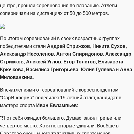
центре, прошли соревнования по плаванию. Атлеты
соперничали на дистанциях от 50 до 500 метров.
По итогам соревнований в своих возрастных группах
победителями стали
Андрей Стрижков
,
Никита Сухов
,
Александр Несоленов
,
Антон Спиридонов
,
Александр
Стрижков
,
Алексей Углов
,
Егор Толстов
,
Елизавета
Крючкова
,
Василиса Григорьева
,
Юлия Гуляева
и
Анна
Милованкина
.
Впечатлениями от соревнований с корреспондентом
"СарИнформа" поделился 19-летний атлет, кандидат в
мастера спорта
Иван Евлампьев
:
"Я от себя ожидал большего. Думаю, занял третье или
четвертое место. Хотя некоторые удивили. Вообще в
Саратове очень много талантливых спортсменов.