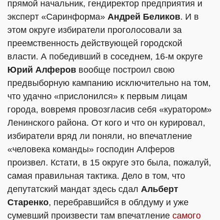
прямой начальник, гендиректор предприятия и
эксперт «Саринформа»
Андрей Беликов
. И в
этом округе избиратели проголосовали за
преемственность действующей городской
власти. А победивший в соседнем, 16-м округе
Юрий Алферов
вообще построил свою
предвыборную кампанию исключительно на том,
что удачно «прислонился» к первым лицам
города, вовремя провозгласив себя «куратором»
Ленинского района. От кого и что он курировал,
избиратели вряд ли поняли, но впечатление
«человека команды» господин Алферов
произвел. Кстати, в 15 округе это была, пожалуй,
самая правильная тактика. Дело в том, что
депутатский мандат здесь сдал
Альберт
Старенко
, перебравшийся в облдуму и уже
сумевший произвести там впечатление
самого