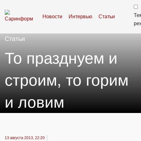
Те
Новости
Интервью
Статьи
ре
Статьи
То празднуем и
строим, то горим
и ловим
13 августа 2013, 22:20