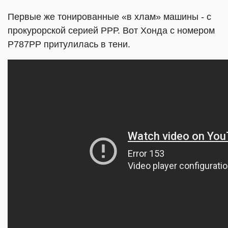
Первые же тонированные «в хлам» машины - с
прокурорской серией РРР. Вот Хонда с номером
Р787РР притулилась в тени.