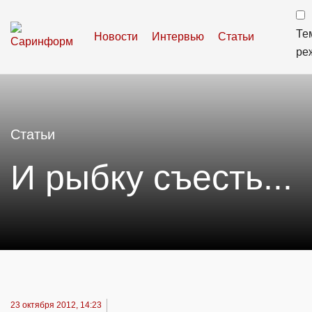
Те
Новости
Интервью
Статьи
ре
Статьи
И рыбку съесть...
23 октября 2012, 14:23