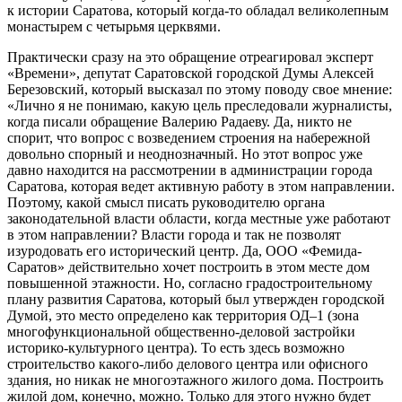
к истории Саратова, который когда-то обладал великолепным
монастырем с четырьмя церквями.
Практически сразу на это обращение отреагировал эксперт
«Времени», депутат Саратовской городской Думы Алексей
Березовский, который высказал по этому поводу свое мнение:
«Лично я не понимаю, какую цель преследовали журналисты,
когда писали обращение Валерию Радаеву. Да, никто не
спорит, что вопрос с возведением строения на набережной
довольно спорный и неоднозначный. Но этот вопрос уже
давно находится на рассмотрении в администрации города
Саратова, которая ведет активную работу в этом направлении.
Поэтому, какой смысл писать руководителю органа
законодательной власти области, когда местные уже работают
в этом направлении? Власти города и так не позволят
изуродовать его исторический центр. Да, ООО «Фемида-
Саратов» действительно хочет построить в этом месте дом
повышенной этажности. Но, согласно градостроительному
плану развития Саратова, который был утвержден городской
Думой, это место определено как территория ОД–1 (зона
многофункциональной общественно-деловой застройки
историко-культурного центра). То есть здесь возможно
строительство какого-либо делового центра или офисного
здания, но никак не многоэтажного жилого дома. Построить
жилой дом, конечно, можно. Только для этого нужно будет