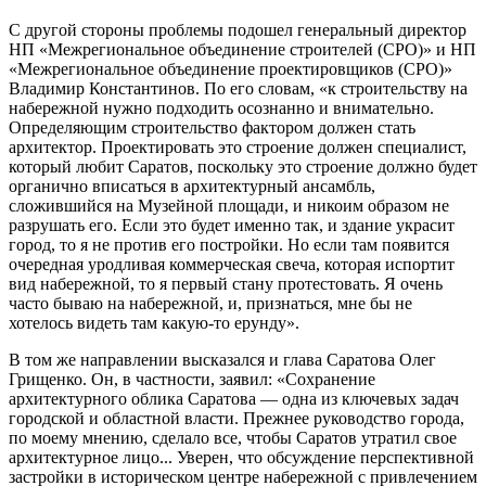
С другой стороны проблемы подошел генеральный директор
НП «Межрегиональное объединение строителей (СРО)» и НП
«Межрегиональное объединение проектировщиков (СРО)»
Владимир Константинов. По его словам, «к строительству на
набережной нужно подходить осознанно и внимательно.
Определяющим строительство фактором должен стать
архитектор. Проектировать это строение должен специалист,
который любит Саратов, поскольку это строение должно будет
органично вписаться в архитектурный ансамбль,
сложившийся на Музейной площади, и никоим образом не
разрушать его. Если это будет именно так, и здание украсит
город, то я не против его постройки. Но если там появится
очередная уродливая коммерческая свеча, которая испортит
вид набережной, то я первый стану протестовать. Я очень
часто бываю на набережной, и, признаться, мне бы не
хотелось видеть там какую-то ерунду».
В том же направлении высказался и глава Саратова Олег
Грищенко. Он, в част­ности, заявил: «Сохранение
архитектурного облика Саратова — одна из ключевых задач
городской и областной власти. Прежнее руководство города,
по моему мнению, сделало все, чтобы Саратов утратил свое
архитектурное лицо... Уверен, что обсуждение перспективной
застройки в историческом центре набережной с привлечением