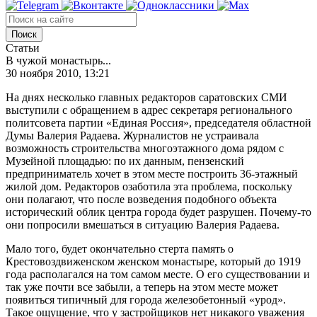
Поиск
Статьи
В чужой монастырь...
30 ноября 2010, 13:21
На днях несколько главных редакторов саратовских СМИ
выступили с обращением в адрес секретаря регионального
политсовета партии «Единая Россия», председателя област­ной
Думы Валерия Радаева. Журналистов не устраивала
возможность строительства многоэтажного дома рядом с
Музейной площадью: по их данным, пензенский
предприниматель хочет в этом месте построить 36-этажный
жилой дом. Редакторов озаботила эта проблема, поскольку
они полагают, что после возведения подобного объекта
исторический облик центра города будет разрушен. Почему-то
они попросили вмешаться в ситуацию Валерия Радаева.
Мало того, будет окончательно стерта память о
Крестовоздвиженском женском монастыре, который до 1919
года располагался на том самом месте. О его существовании и
так уже почти все забыли, а теперь на этом месте может
появиться типичный для города железобетонный «урод».
Такое ощущение, что у застройщиков нет никакого уважения