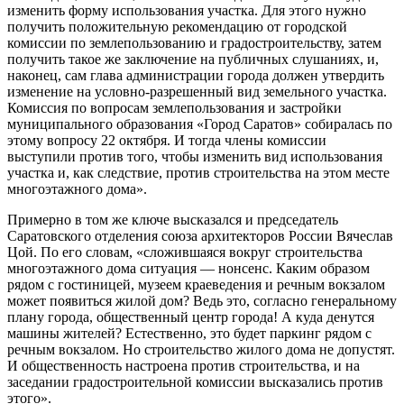
изменить форму использования участка. Для этого нужно
получить положительную рекомендацию от городской
комиссии по землепользованию и градостроительству, затем
получить такое же заключение на публичных слушаниях, и,
наконец, сам глава администрации города должен утвердить
изменение на условно-разрешенный вид земельного участка.
Комиссия по вопросам землепользования и застройки
муниципального образования «Город Саратов» собиралась по
этому вопросу 22 октября. И тогда члены комиссии
выступили против того, чтобы изменить вид использования
участка и, как следствие, против строительства на этом месте
многоэтажного дома».
Примерно в том же ключе высказался и председатель
Саратовского отделения союза архитекторов России Вячеслав
Цой. По его словам, «сложившаяся вокруг строи­тельства
многоэтажного дома ситуация — нонсенс. Каким образом
рядом с гостиницей, музеем краеведения и речным вокзалом
может появиться жилой дом? Ведь это, согласно генеральному
плану города, общественный центр города! А куда денутся
машины жителей? Естественно, это будет паркинг рядом с
речным вокзалом. Но строительство жилого дома не допустят.
И общественность настроена против строительства, и на
заседании градостроительной комиссии высказались против
этого».