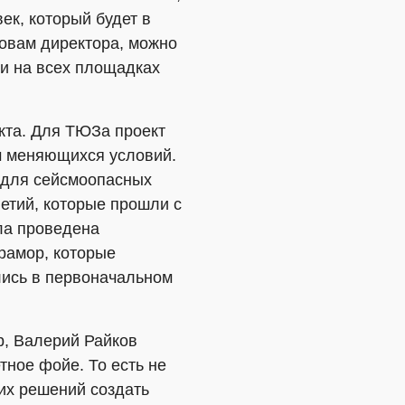
ек, который будет в
ловам директора, можно
и на всех площадках
кта. Для ТЮЗа проект
м меняющихся условий.
н для сейсмоопасных
летий, которые прошли с
ла проведена
мрамор, которые
лись в первоначальном
, Валерий Райков
ное фойе. То есть не
ких решений создать