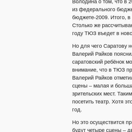
Володина о том, что в 
из федерального бюджет
бюджете-2009. Итого, в
Столько же рассчитываю
году ТЮЗ въедет в ново
Но для чего Саратову 
Валерий Райков поясни
саратовский ребёнок мож
внимание, что в ТЮЗ пр
Валерий Райков отметил
сцены – малая и больша
зрительских мест. Таки
посетить театр. Хотя эт
год.
Но это осуществится при
будут четыре сцены – д