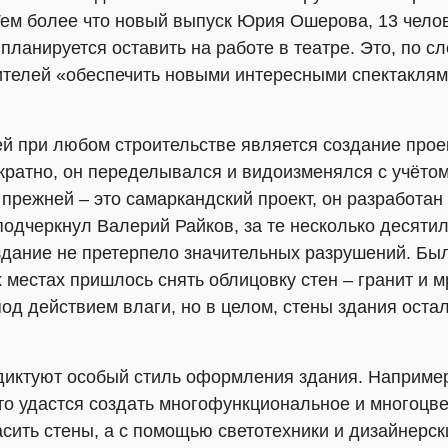
 Тем более что новый выпуск Юрия Ошерова, 13 челов
планируется оставить на работе в театре. Это, по с
ителей «обеспечить новыми интересными спектаклям
й при любом строительстве является создание прое
кратно, он переделывался и видоизменялся с учёто
 прежней – это самаркандский проект, он разработа
 подчеркнул Валерий Райков, за те несколько десяти
 здание не претерпело значительных разрушений. Бы
х местах пришлось снять облицовку стен – гранит и 
од действием влаги, но в целом, стены здания оста
иктуют особый стиль оформления здания. Например
о удастся создать многофункциональное и многоцвет
асить стены, а с помощью светотехники и дизайнерс