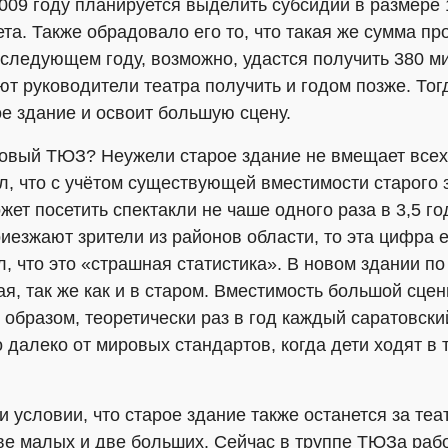
2009 году планируется выделить субсидии в размере
а. Также обрадовало его то, что такая же сумма пр
 следующем году, возможно, удастся получить 380 м
т руководители театра получить и годом позже. Тог
е здание и освоит большую сцену.
новый ТЮЗ? Неужели старое здание не вмещает всех?
л, что с учётом существующей вместимости старого 
ет посетить спектакли не чаше одного раза в 3,5 го
иезжают зрители из районов области, то эта цифра 
, что это «страшная статистика». В новом здании по
я, так же как и в старом. Вместимость большой сцен
м образом, теоретически раз в год каждый саратовск
о далеко от мировых стандартов, когда дети ходят в 
 условии, что старое здание также останется за теа
ве малых и две больших. Сейчас в труппе ТЮЗа рабо