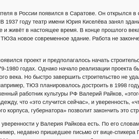
теля в России появился в Саратове. Он открылся в 
 В 1937 году театр имени Юрия Киселёва занял здан
е и живёт в настоящее время. В конце прошлого век
 ТЮЗа новое современное здание. Работа не законч
появился проект и предполагалось начать строительс
9-1980 годах. Однако начало реализации проекта б
ого века. Но быстро завершить строительство не уд
апример, ТЮЗ планировалось достроить в 1998 году,
женный работник культуры РФ Валерий Райков, «этог
дежду, что «это случится сейчас», и уверенность, «
го корпуса, губернатора» позволит закончить это ст
уверенности у Валерия Райкова есть. По его слова
ример, недавно пришедшее письмо от вице-спикера