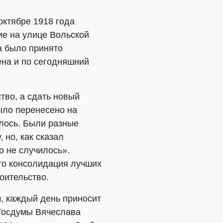
октябре 1918 года
ие на улице Вольской
а было принято
ена и по сегодняшний
тво, а сдать новый
ыло перенесено на
алось. Были разные
 но, как сказал
о не случилось».
что консолидация лучших
роительство.
м, каждый день приносит
 Госдумы Вячеслава