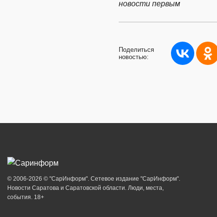
новости первым
Поделиться
новостью:
© 2006-2026 © "СарИнформ". Сетевое издание "СарИнформ".
Новости Саратова и Саратовской области. Люди, места,
события. 18+