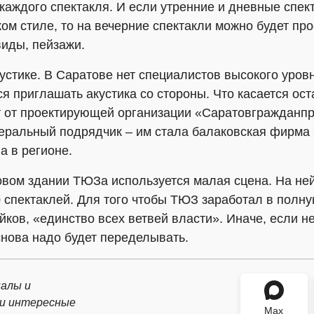
аждого спектакля. И если утренние и дневные спект
м стиле, то на вечерние спектакли можно будет пр
виды, пейзажи.
устике. В Саратове нет специалистов высокого уров
ся приглашать акустика со стороны. Что касается ос
ит от проектирующей организации «Саратовгражданпр
неральный подрядчик – им стала балаковская фирма
а в регионе.
овом здании ТЮЗа используется малая сцена. На не
 спектаклей. Для того чтобы ТЮЗ заработал в полну
ков, «единство всех ветвей власти». Иначе, если не
снова надо будет переделывать.
алы и
 и интересные
Max