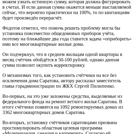
можем узнать истинную сумму, которая должна фигурировать
в счетах. И если данная сумма окажется меньше выставляемой
сейчас, что вероятно практически на 100%, то по квитанциям
будет произведён перерасчёт.
Федотов отметил, что помочь решить проблему могла бы
установка повсеместно общедомовых приборов учёта,
поэтому на ближайшие два года ставится задача «оприборить»
ими все многоквартирные жилые дома.
Он подчеркнул, что в среднем жильцам одной квартиры в
месяц счётчик обойдётся в 50-100 рублей, однако данная
сумма позволит окупить корректировку.
О механизмах того, как установить счётчики на все без
исключения дома Саратова, автору рассказал заместитель
главы горадминистрации по ЖКХ Сергей Пилипенко.
Во-первых, на это уже заложены средства, выделяемые из
федерального фонда на ремонт ветхого жилья Саратова. В
итоге счётчики появятся на 1092 ремонтируемых домах из
3362 многоквартирных домов Саратова.
Во-вторых, установку счётчиков саратовцами призвана
простимулировать областная целевая программа
«Модернизация, санация и капремонт». Согласно ей