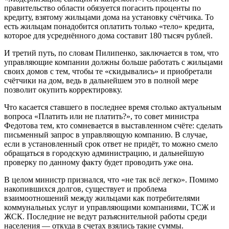
правительство области обязуется погасить проценты по
кредиту, взятому жильцами дома на установку счётчика. То
есть жильцам понадобится оплатить только «тело» кредита,
которое для усреднённого дома составит 180 тысяч рублей.
И третий путь, по словам Пилипенко, заключается в том, что
управляющие компании должны больше работать с жильцами
своих домов с тем, чтобы те «скидывались» и приобретали
счётчики на дом, ведь в дальнейшем это в полной мере
позволит окупить корректировку.
Что касается ставшего в последнее время столько актуальным
вопроса «Платить или не платить?», то совет министра
Федотова тем, кто сомневается в выставленном счёте: сделать
письменный запрос в управляющую компанию. В случае,
если в установленный срок ответ не придёт, то можно смело
обращаться в городскую администрацию, и дальнейшую
проверку по данному факту будет проводить уже она.
В целом министр признался, что «не так всё легко». Помимо
накопившихся долгов, существует и проблема
взаимоотношений между жильцами как потребителями
коммунальных услуг и управляющими компаниями, ТСЖ и
ЖСК. Последние не ведут разъяснительной работы среди
населения — откуда в счетах взялись такие суммы.