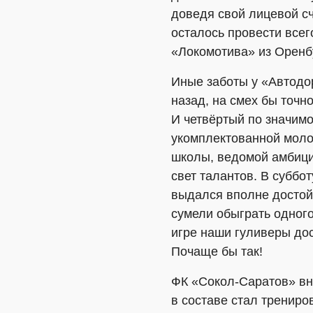
доведя свой лицевой сч
осталось провести всег
«Локомотива» из Оренбу
Иные заботы у «Автодор
назад, на смех бы точн
И четвёртый по значим
укомплектованной моло
школы, ведомой амбици
свет талантов. В субб
выдался вполне достой
сумели обыграть одного
игре наши гуливеры дос
Почаще бы так!
ФК «Сокол-Саратов» вн
в составе стал тренир