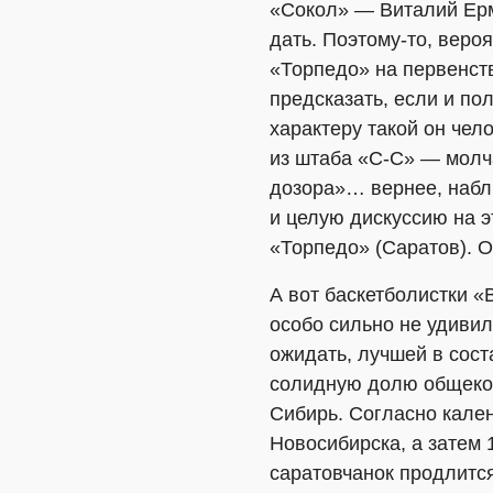
«Сокол» — Виталий Ерм
дать. Поэтому-то, вероя
«Торпедо» на первенств
предсказать, если и по
характеру такой он чело
из штаба «С-С» — молча
дозора»… вернее, набл
и целую дискуссию на э
«Торпедо» (Саратов). 
А вот баскетболистки «
особо сильно не удиви
ожидать, лучшей в сос
солидную долю общеком
Сибирь. Согласно кален
Новосибирска, а затем 
саратовчанок продлится