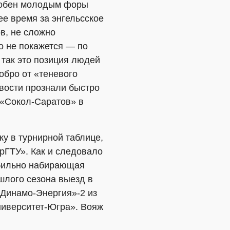
собен молодым форы
ее время за энгельсское
в, не сложно
ло не покажется — по
, так это позиция людей
обро от «теневого
вости прознали быстро
 «Сокол-Саратов» в
у в турнирной таблице,
рГТУ». Как и следовало
абильно набирающая
шлого сезона выезд в
«Динамо-Энергия»-2 из
Университет-Югра». Вояж