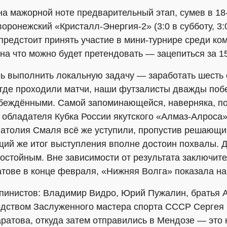
а мажорной ноте предварительный этап, сумев в 18-
ронежский «Кристалл-Энергия-2» (3:0 в субботу, 3:0
редстоит принять участие в мини-турнире среди ком
на что можно будет претендовать — зацепиться за 15
ь выполнить локальную задачу — заработать шесть о
 где проходили матчи, наши футзалисты дважды поб
беждёнными. Самой запоминающейся, наверняка, по
 обладателя Кубка России якутского «Алмаз-Алроса»
натолия Смаля всё же уступили, пропустив решающий
щий же итог выступления вполне достоин похвалы. Д
достойным. Вне зависимости от результата заключите
тове в конце февраля, «Нижняя Волга» показала на 
ьпинистов: Владимир Видро, Юрий Пужалин, братья А
одством Заслуженного мастера спорта СССР Сергея 
ратова, откуда затем отправились в Мендозе — это 