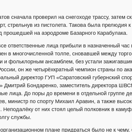
тов сначала проверил на снегоходе трассу, затем с
рт, стрельнув из пистолета. Такова была прелюдия 
яд прошедшей на аэродроме Базарного Карабулака.
 все ответственные лица прибыли в назначенный час 
ечен в многочисленной толпе, сновавшей между торг
и фольклорным ансамблем, без устали зажигавшим 
оссии, он же четырёхкратный чемпион страны по ак
ральный директор ГУП «Саратовский губернский спо
» Дмитрий Бондаренко, заместитель директора ШВ
ные лица. До поры до времени в отдельной группе д
в, министр по спорту Михаил Аравин, а также высо
. Неподалёку от них стоял целый полковник в камуф
олгу службы.
в организационном плане придраться было не к чему. 