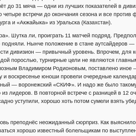
ёт до 31 мяча — одни из лучших показателей в див
о четыре встречи до окончания сезона и все против
рга и «Акжайыка» из Уральска (Казахстан).
а». Шутка ли, проиграть 11 матчей подряд. Предпол
о подняли. Нынче положение в стане аутсайдеров —
ости дивизион — привычный уровень. Впрочем, для 
дой порослью, турнирные цели не являются главны
озным Владимиром Родионовым, поставлено иное —
оту и воскресенье юноши провели очередные календа
ный — воронежский «СКИФ». И надо же было таком
 из лидеров. В повторной встрече с разницей в 12 оч
адно уступили, хорошо хоть потом сумели взять уб
овь преподнёс неожиданный сюрприз. Как выяснило
оваться хорошо известный болельщикам по выступлен