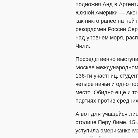
подножия Анд в Аргент
Южной Америки — Аконка
как никто ранее на ней
рекордсмен России Серг
над уровнем моря, расп
Чили.
Посредственно выступи
Москве международном 
136-ти участниц, студе
четыре ничьи и одно по
место. Обидно ещё и то
партиях против средних
А вот для учащейся ли
столице Перу Лиме. 15
уступила американке Мэ