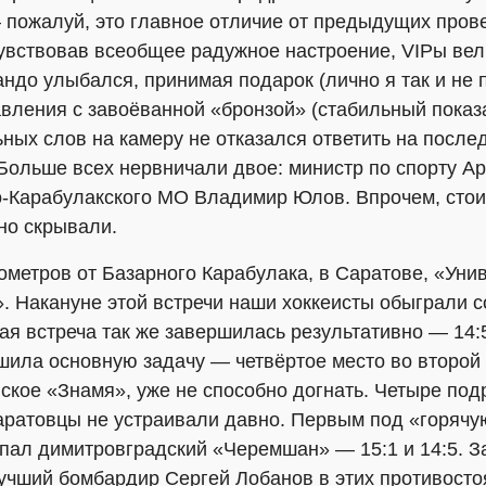
— пожалуй, это главное отличие от предыдущих про
чувствовав всеобщее радужное настроение, VIPы вел
ндо улыбался, принимая подарок (лично я так и не п
ления с завоёванной «бронзой» (стабильный показа
ных слов на камеру не отказался ответить на посл
Больше всех нервничали двое: министр по спорту Ар
-Карабулакского МО Владимир Юлов. Впрочем, стоит
но скрывали.
лометров от Базарного Карабулака, в Саратове, «Уни
. Накануне этой встречи наши хоккеисты обыграли 
ая встреча так же завершилась результативно — 14:5
шила основную задачу — четвёртое место во второй
ское «Знамя», уже не способно догнать. Четыре по
аратовцы не устраивали давно. Первым под «горячу
пал димитровградский «Черемшан» — 15:1 и 14:5. За
учший бомбардир Сергей Лобанов в этих противостоя