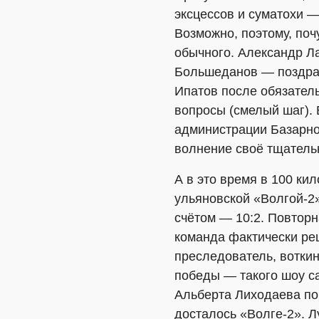
эксцессов и суматохи 
Возможно, поэтому, по
обычного. Александр Ла
Большеданов — поздрав
Ипатов после обязатель
вопросы (смелый шаг). 
администрации Базарно
волнение своё тщатель
А в это время в 100 ки
ульяновской «Волгой-2»
счётом — 10:2. Повторн
команда фактически ре
преследователь, воткин
победы — такого шоу с
Альберта Лиходаева по
досталось «Волге-2». Л