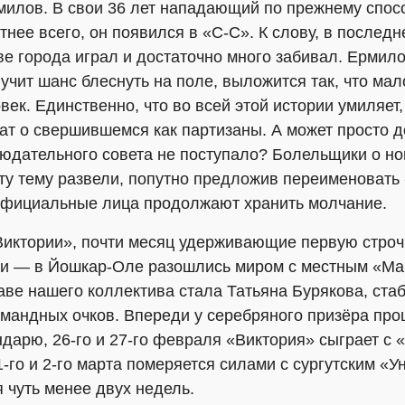
илов. В свои 36 лет нападающий по прежнему спо
тнее всего, он появился в «С-С». К слову, в последн
е города играл и достаточно много забивал. Ермило
лучит шанс блеснуть на поле, выложится так, что ма
век. Единственно, что во всей этой истории умиляет
т о свершившемся как партизаны. А может просто д
юдательного совета не поступало? Болельщики о но
ту тему развели, попутно предложив переименовать
Официальные лица продолжают хранить молчание.
Виктории», почти месяц удерживающие первую строчк
ли — в Йошкар-Оле разошлись миром с местным «Ма
таве нашего коллектива стала Татьяна Бурякова, ст
андных очков. Впереди у серебряного призёра про
дарю, 26-го и 27-го февраля «Виктория» сыграет с 
1-го и 2-го марта померяется силами с сургутским «
 чуть менее двух недель.