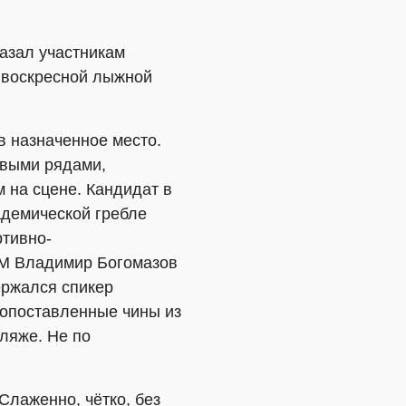
казал участникам
к воскресной лыжной
в назначенное место.
овыми рядами,
на сцене. Кандидат в
адемической гребле
ртивно-
СМ Владимир Богомазов
ержался спикер
копоставленные чины из
ляже. Не по
Слаженно, чётко, без