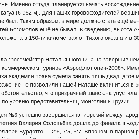
ине. Именно оттуда планируется начать восхождение
гуа (6 962 м). Для наших горовосходителей вершин
 не был. Таким образом, в мире должно стать ещё ме
ей Богомолов ещё не бывал. К сведению, высота Ак
оложена в 150-ти километрах от Тихого океана и в 30
ла гроссмейстер Наталья Погонина на завершившемс
коммерческом турнире «Аэрофлот опен-2008». Имея
нтка академии права сумела занять лишь двадцатое 
ражение не позволили нашей Наташе вклиниться в б
 обстоятельство, что призрачный шанс она упустила
 по уровню представительниц Монголии и Грузии.
цея №3 успешно завершился юниорский международн
-летняя Валерия Соловьёва дошла до финала в «оди
ллори Бурдетте — 2:6, 7:5, 5:7. Впрочем, в парном 