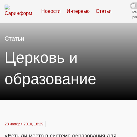
Новости
Интервью
Статьи
Те
ре
Статьи
Церковь и
образование
28 ноября 2010, 18:29
«Есть ли место в системе образования для