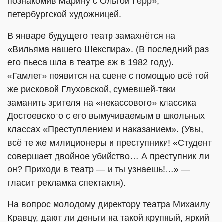
познакомив Марину с Ольгой Герр»,
петербургской художницей.
В январе будущего театр замахнётся на
«Вильяма нашего Шекспира». (В последний раз
его пьеса шла в театре аж в 1982 году).
«Гамлет» появится на сцене с помощью всё той
же рисковой Глуховской, сумевшей-таки
заманить зрителя на «некассового» классика
Достоевского с его вымучиваемым в школьных
классах «Преступлением и наказанием». (Увы,
всё те же милиционеры и преступники! «Студент
совершает двойное убийство… А преступник ли
он? Приходи в театр — и ты узнаешь!…» —
гласит рекламка спектакля).
На вопрос молодому директору театра Михаилу
Кравцу, дают ли деньги на такой крупный, яркий