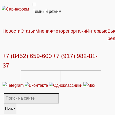
Темный режим
Новости
Статьи
Мнения
Фоторепортажи
Интервью
Вы
ре
+7 (8452) 659-600
+7 (917) 982-81-
37
Поиск