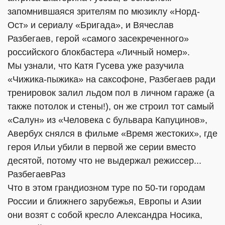
запомнившаяся зрителям по мюзиклу «Норд-
Ост» и сериалу «Бригада», и Вячеслав
Разбегаев, герой «самого засекреченного»
российского блокбастера «Личный номер».
Мы узнали, что Катя Гусева уже разучила
«Чижика-пыжика» на саксофоне, Разбегаев ради
тренировок залил льдом пол в личном гараже (а
также потолок и стены!), он же строил тот самый
«Салун» из «Человека с бульвара Капуцинов»,
Авербух снялся в фильме «Время жестоких», где
героя Ильи убили в первой же серии вместо
десятой, потому что не выдержал режиссер...
РазбегаевРаз
Что в этом грандиозном туре п
о 50-ти городам
России и ближнего зарубежья, Европы и Азии
они возят с собой кресло Александра Носика,