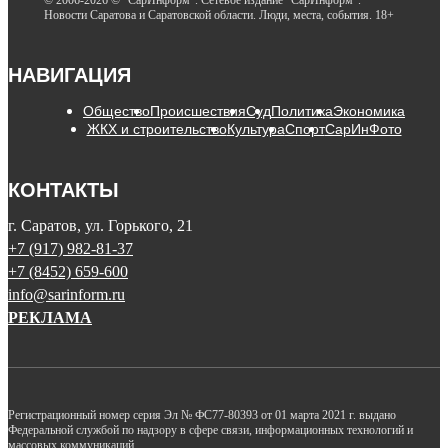
© 2006-2026 © "СарИнформ". Сетевое издание "СарИнформ".
Новости Саратова и Саратовской области. Люди, места, события. 18+
НАВИГАЦИЯ
Общество
Происшествия
Суд
Политика
Экономика
ЖКХ и строительство
Культура
Спорт
СарИнФото
КОНТАКТЫ
г. Саратов, ул. Горького, 21
+7 (917) 982-81-37
+7 (8452) 659-600
info@sarinform.ru
РЕКЛАМА
Регистрационный номер серия Эл № ФС77-80393 от 01 марта 2021 г. выдано
Федеральной службой по надзору в сфере связи, информационных технологий и
массовых коммуникаций.