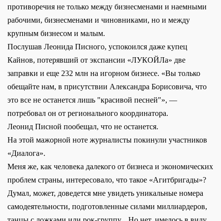
противоречия не только между бизнесменами и наемными
рабочими, бизнесменами и чиновниками, но и между
крупным бизнесом и малым.
Послушав Леонида Писного, успокоился даже купец
Кайнов, потерявший от экспансии «ЛУКОЙЛа» две
заправки и еще 232 млн на игорном бизнесе. «Вы только
обещайте нам, в присутствии Александра Борисовича, что
это все не останется лишь "красивой песней"», —
потребовал он от регионального координатора.
Леонид Писной пообещал, что не останется.
На этой мажорной ноте журналисты покинули участников
«Диалога».
Меня же, как человека далекого от бизнеса и экономических
проблем страны, интересовало, что такое «Агитбригады»?
Думал, может, доведется мне увидеть уникальные номера
самодеятельности, подготовленные силами миллиардеров,
танцы с ложками или рок-группу... Но нет, имелось в виду,