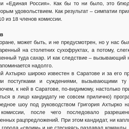
ии «Единая Россия». Как бы то ни было, это блюд
орым удовольствием. Как результат – симпатии при
10 из 18 членов комиссии.
ов
ране, может быть, и не предусмотрен, но у нас был
аренный на столетних сухофруктах, а потому, слегк
женный туда сахар. И как следствие – вызывающий
запоминается надолго.
й Ахтырко широко известен в Саратове и за его п
ыми поступками и суждениями, вызывающими ту
очем, к ней в Саратове, по-видимому, настолько пр
ться в лицо кандидату не совсем прилично) прог
редное шоу под руководством Григория Ахтырко н
комиссии, после чего последовало разрешен
енных рацпредложений. При этом кандидат, ни капл
 города «своим» и не стесняясь раздавал команды,