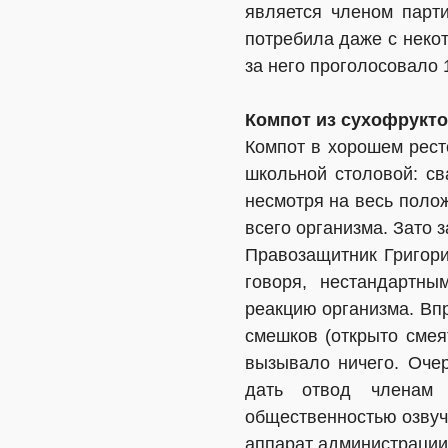
является членом парт
потребила даже с некот
за него проголосовало 
Компот из сухофрукт
Компот в хорошем ресто
школьной столовой: св
несмотря на весь поло
всего организма. Зато 
Правозащитник Григори
говоря, нестандартн
реакцию организма. Впр
смешков (открыто смея
вызывало ничего. Оче
дать отвод членам 
общественностью озвуч
аппарат администрации