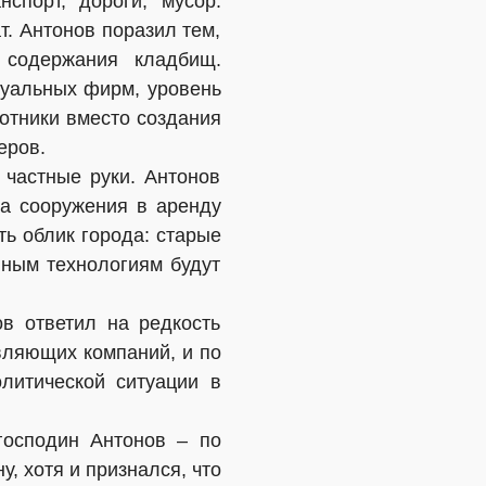
спорт, дороги, мусор.
т. Антонов поразил тем,
 содержания кладбищ.
туальных фирм, уровень
отники вместо создания
еров.
частные руки. Антонов
да сооружения в аренду
ть облик города: старые
нным технологиям будут
в ответил на редкость
вляющих компаний, и по
литической ситуации в
господин Антонов – по
, хотя и признался, что