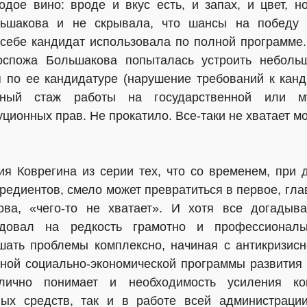
одое вино: вроде и вкус есть, и запах, и цвет, н
льшакова и не скрывала, что шансы на победу в
 себе кандидат использовала по полной программе
госпожа Большакова попыталась устроить небольш
я по ее кандидатуре (нарушение требований к кан
ичный стаж работы на государственной или м
ционных прав. Не прокатило. Все-таки не хватает 
я Коврегина из серии тех, что со временем, при
едиентов, смело может превратиться в первое, глав
ва, «чего-то не хватает». И хотя все догадыва
одовал на редкость грамотно и профессионал
шать проблемы комплексно, начиная с антикризисн
ной социально-экономической программы развития 
лично понимает и необходимость усиления к
ых средств, так и в работе всей администрации