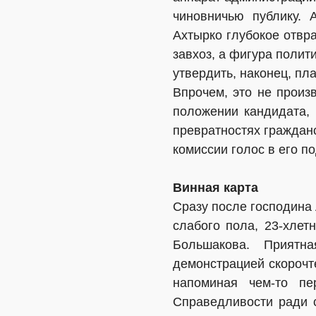
чиновничью публику. 
Ахтырко глубокое отвра
завхоз, а фигура полит
утвердить, наконец, пла
Впрочем, это не произ
положении кандидата,
превратностях гражданск
комиссии голос в его п
Винная карта
Сразу после господина
слабого пола, 23-хле
Большакова. Приятн
демонстрацией скорочт
напоминая чем-то пе
Справедливости ради с