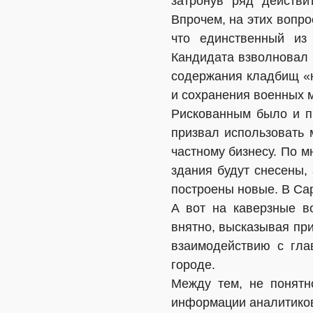
затронув ряд действи
Впрочем, на этих вопро
что единственный из
Кандидата взволновал 
содержания кладбищ «н
и сохранения военных 
Рискованным было и п
призвал использовать 
частному бизнесу. По м
здания будут снесены,
построены новые. В Сар
А вот на каверзные в
внятно, высказывая пр
взаимодействию с гла
городе.
Между тем, не понятн
информации аналитиков,