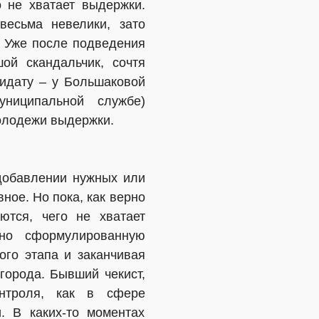
о не хватает выдержки.
есьма невелики, зато
. Уже после подведения
ой скандальчик, сочтя
дидату – у Большаковой
униципальной службе)
молодежи выдержки.
 добавлении нужных или
ное. Но пока, как верно
ются, чего не хватает
ьно сформулированную
ого этапа и заканчивая
города. Бывший чекист,
онтроля, как в сфере
. В каких-то моментах