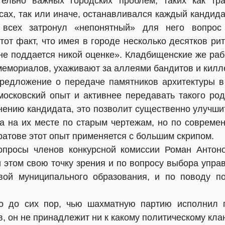
тельно важных городских проблем, таких как тран
сах, так или иначе, останавливался каждый кандида
 всех затронул «непонятный» для него вопрос
тот факт, что имея в городе несколько десятков ри
е поддается никой оценке». Кладбищенские же раб
мемориалов, ухаживают за аллеями бандитов и килл
редложение о передаче памятников архитектуры в 
московский опыт и активнее передавать такого ро
нению кандидата, это позволит существенно улучши
 а на их месте по старым чертежам, но по совреме
атове этот опыт применяется с большим скрипом.
опросы членов конкурсной комиссии Роман Антоно
и этом свою точку зрения и по вопросу выбора упра
вой муниципального образования, и по поводу по
о до сих пор, чью шахматную партию исполнил 
 он не принадлежит ни к какому политическому клану