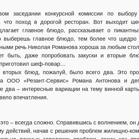
овом заседании конкурсной комиссии по выбору
, что поход в дорогой ресторан. Вот выходит ше
длагает главное блюдо, рассказывает о пикантных
но выберешь главное блюдо, тем более что щедро
ными речь Николая Романова хороша за любым стол
ет быть, даже попробовать закуски и вторые блю
 приготовил шеф-повар…
» вторых блюд, пожалуй, было всего два. Это пр
ора ООО «Резант-Сервис» Романа Антонова и деп
е два – интересные вариации на тему винной карты
звело впечатления.
это – всегда сложно. Справившись с волнением, он 
у действий, начав с решения проблем жилищно-ком