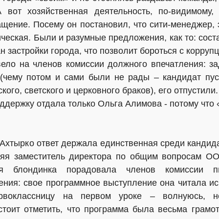
А вот хозяйственная деятельность, по-видимому,
щение. Посему он постановил, что сити-менеджер, 
ическая. Были и разумные предложения, как то: сост
н застройки города, что позволит бороться с корруп
вело на членов комиссии должного впечатления: з
 (чему потом и сами были не рады – кандидат пус
ого, светского и церковного браков), его отпустили
оддержку отдала только Ольга Алимова - потому что 
 Ахтырко ответ держала единственная среди кандид
тняя заместитель директора по общим вопросам О
ая блондинка порадовала членов комиссии п
ения: свое программное выступление она читала ис
рвоклассницу на первом уроке – волнуюсь, 
тоит отметить, что программа была весьма грамотн