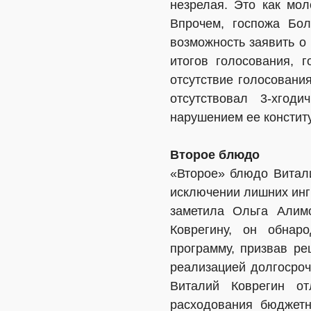
незрелая. Это как мол
Впрочем, госпожа Бо
возможность заявить о
итогов голосования, 
отсутствие голосовани
отсутствовал 3-хгод
нарушением ее конститу
Второе блюдо
«Второе» блюдо Витали
исключении лишних ингр
заметила Ольга Алимо
Коврегину, он обнар
программу, призвав ре
реализацией долгосроч
Виталий Коврегин от
расходования бюджетн