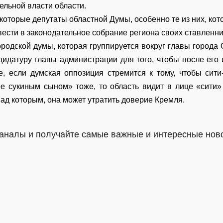
тельной власти области.
которые депутаты областной Думы, особенно те из них, ко
ести в законодательное собрание региона своих ставленни
ородской думы, которая группируется вокруг главы города
дидатуру главы администрации для того, чтобы после его 
е, если думская оппозиция стремится к тому, чтобы сит
е сукиным сыном» тоже, то область видит в лице «сити
над которым, она может утратить доверие Кремля.
аналы и получайте самые важные и интересные нов