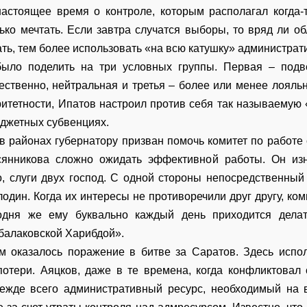
астоящее время о контроле, которым располагал когда-
ько мечтать. Если завтра случатся выборы, то вряд ли об
ть, тем более использовать «на всю катушку» администрат
ыло поделить на три условных группы. Первая – под
ественно, нейтральная и третья – более или менее лояльна
ритетности, Ипатов настроил против себя так называемую 
джетных субвенциях.
в районах губернатору призван помочь комитет по работе 
сянникова сложно ожидать эффективной работы. Он изн
 слуги двух господ. С одной стороны непосредственный 
лодин. Когда их интересы не противоречили друг другу, ко
годня же ему буквально каждый день приходится дел
балаковской Харибдой».
 оказалось поражение в битве за Саратов. Здесь испол
тери. Аяцков, даже в те времена, когда конфликтовал 
режде всего административный ресурс, необходимый на 